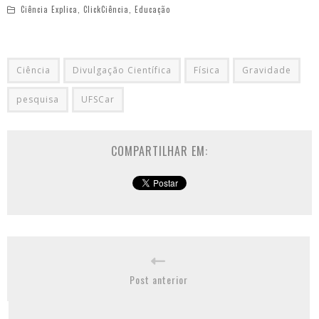
Ciência Explica
,
ClickCiência
,
Educação
Ciência
Divulgação Científica
Física
Gravidade
pesquisa
UFSCar
COMPARTILHAR EM:
Post anterior