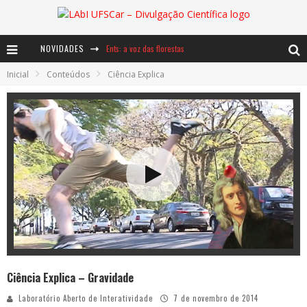
NOVIDADES
Ents: a voz das florestas
Inicial
Conteúdos
Ciência Explica
Notáveis: Bertha Lutz
Baú de Histórias - A jamais imaginada aventura com os moinhos de vento
Ciência Explica – Gravidade
Laboratório Aberto de Interatividade
7 de novembro de 2014