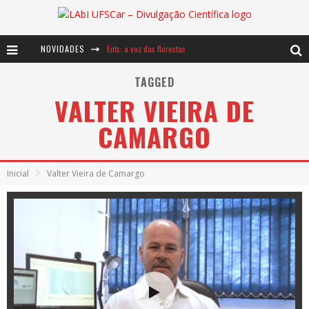
NOVIDADES
Ents: a voz das florestas
Notáveis: Bertha Lutz
TAGGED
VALTER VIEIRA DE
Baú de Histórias - A jamais imaginada aventura com os moinhos de vento
CAMARGO
Inicial
Valter Vieira de Camargo