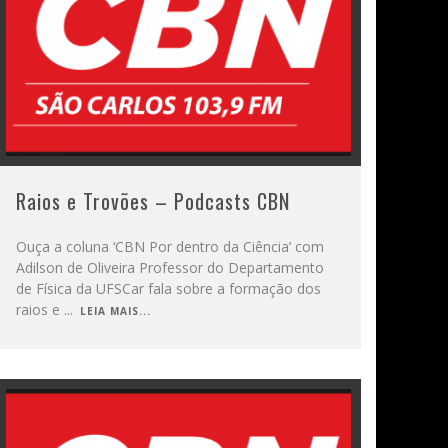
Raios e Trovões – Podcasts CBN
Ouça a coluna ‘CBN Por dentro da Ciência’ com
Adilson de Oliveira Professor do Departamento
de Física da UFSCar fala sobre a formação dos
raios e
...
LEIA MAIS...