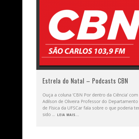
Estrela do Natal – Podcasts CBN
Ouça a coluna ‘CBN Por dentro da Ciência’ com
Adilson de Oliveira Professor do Departamento
de Física da UFSCar fala sobre o que poderia te
sido
...
LEIA MAIS...