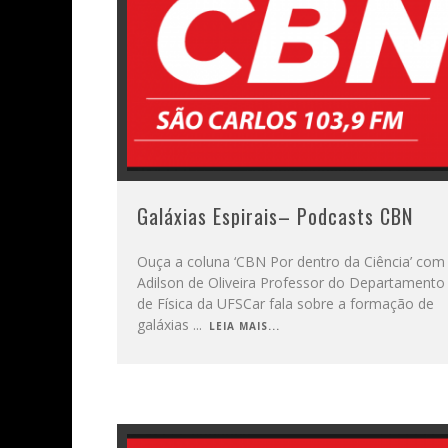
Galáxias Espirais– Podcasts CBN
Ouça a coluna ‘CBN Por dentro da Ciência’ com
Adilson de Oliveira Professor do Departamento
de Física da UFSCar fala sobre a formação de
galáxias
...
LEIA MAIS...