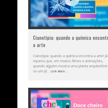
Cianotipia: quando a química encont
a arte
Cianotipia: quando a química encontra a arte! Já
reparou que, em muitos filmes e animações,
quando alguém mostra uma planta arquitetônic
ou um pl
...
LEIA MAIS...