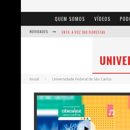
QUEM SOMOS
VÍDEOS
POD
NOVIDADES
ENTS: A VOZ DAS FLORESTAS
NOTÁVEIS: BERTHA LUTZ
UNIVE
BAÚ DE HISTÓRIAS - A JAMAIS IMAGINADA 
Inicial
Universidade Federal de Sâo Carlos