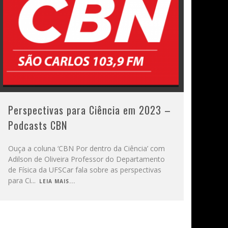
Perspectivas para Ciência em 2023 –
Podcasts CBN
Ouça a coluna ‘CBN Por dentro da Ciência’ com
Adilson de Oliveira Professor do Departamento
de Física da UFSCar fala sobre as perspectivas
para Ci
...
LEIA MAIS...