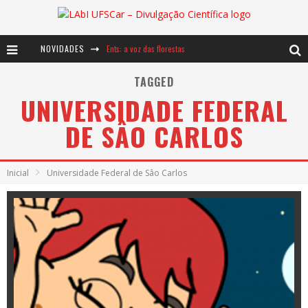
Ents: a voz das florestas
NOVIDADES
Notáveis: Bertha Lutz
TAGGED
Baú de Histórias - A jamais imaginada aventura com os moinhos de vento
UNIVERSIDADE FEDERAL
DE SÂO CARLOS
Inicial
Universidade Federal de Sâo Carlos