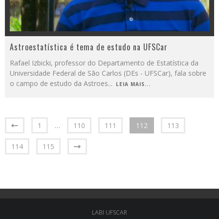
Astroestatística é tema de estudo na UFSCar
Rafael Izbicki, professor do Departamento de Estatística da
Universidade Federal de São Carlos (DEs - UFSCar), fala sobre
o campo de estudo da Astroes
...
LEIA MAIS...
1
…
110
111
112
113
114
115
LABI UFSCAR