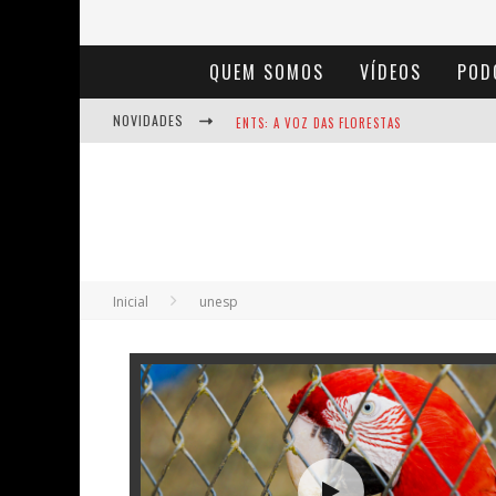
QUEM SOMOS
VÍDEOS
POD
NOVIDADES
ENTS: A VOZ DAS FLORESTAS
NOTÁVEIS: BERTHA LUTZ
BAÚ DE HISTÓRIAS - A JAMAIS IMAGINADA 
Inicial
unesp