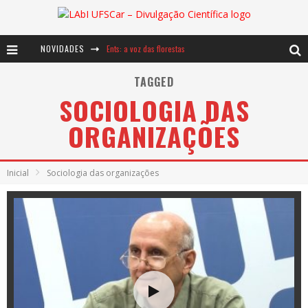
NOVIDADES
Ents: a voz das florestas
Notáveis: Bertha Lutz
TAGGED
SOCIOLOGIA DAS
Baú de Histórias - A jamais imaginada aventura com os moinhos de vento
ORGANIZAÇÕES
Inicial
Sociologia das organizações