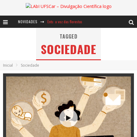
NOVIDADES
Ents: a voz das florestas
Notáveis: Bertha Lutz
TAGGED
SOCIEDADE
Baú de Histórias - A jamais imaginada aventura com os moinhos de vento
Inicial
Sociedade