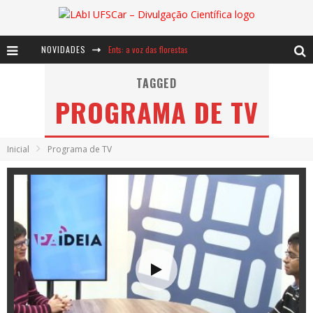
NOVIDADES
Ents: a voz das florestas
Notáveis: Bertha Lutz
TAGGED
PROGRAMA DE TV
Baú de Histórias - A jamais imaginada aventura com os moinhos de vento
Inicial
Programa de TV