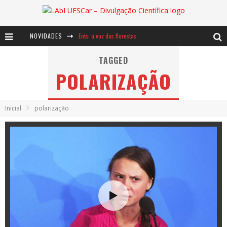
NOVIDADES
Ents: a voz das florestas
Notáveis: Bertha Lutz
TAGGED
POLARIZAÇÃO
Baú de Histórias - A jamais imaginada aventura com os moinhos de vento
Inicial
polarização