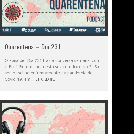
Quarentena – Dia 231
O episódio Dia 231 traz a conversa semanal com
o Prof. Bernardino, desta vez com foco no SUS e
seu papel no enfrentamento da pandemia de
Covid-19, em
...
LEIA MAIS...