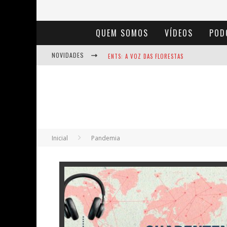
QUEM SOMOS
VÍDEOS
POD
NOVIDADES
ENTS: A VOZ DAS FLORESTAS
NOTÁVEIS: BERTHA LUTZ
BAÚ DE HISTÓRIAS - A JAMAIS IMAGINADA 
Inicial
Pandemia