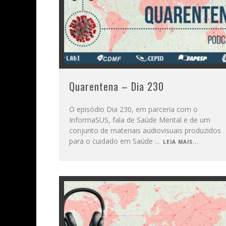
Quarentena – Dia 230
O episódio Dia 230, em parceria com o
InformaSUS, fala de Saúde Mental e de um
conjunto de materiais audiovisuais produzidos
para o cuidado em Saúde
...
LEIA MAIS...