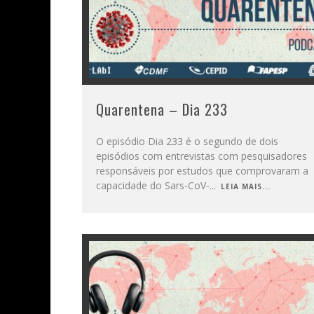
Quarentena – Dia 233
O episódio Dia 233 é o segundo de dois
episódios com entrevistas com pesquisadores
responsáveis por estudos que comprovaram a
capacidade do Sars-CoV-
...
LEIA MAIS...