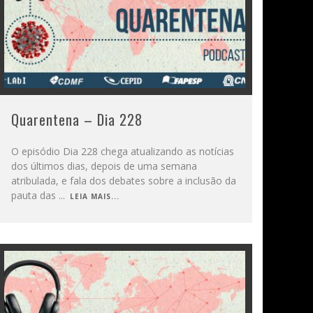
Quarentena – Dia 228
O episódio Dia 228 chega atualizando as notícias
dos últimos dias, depois de uma semana
atribulada, e fala dos debates sobre a inclusão da
pauta das
...
LEIA MAIS...