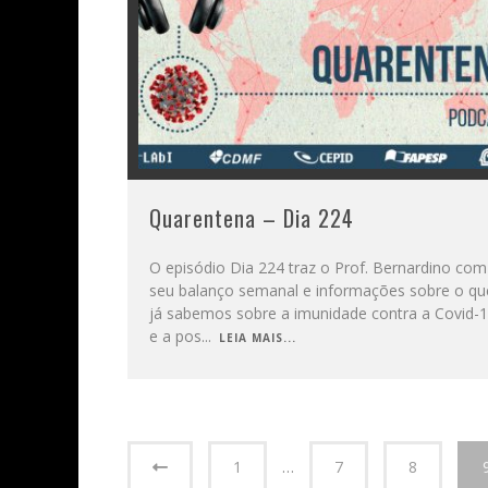
Quarentena – Dia 224
O episódio Dia 224 traz o Prof. Bernardino com
seu balanço semanal e informações sobre o qu
já sabemos sobre a imunidade contra a Covid-
e a pos
...
LEIA MAIS...
1
…
7
8