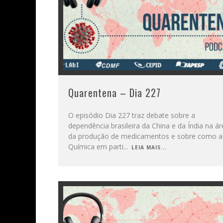
Quarentena – Dia 227
O episódio Dia 227 traz debate sobre a
dependência brasileira da China e da Índia na á
da produção de medicamentos e sobre como a
Química em parti
...
LEIA MAIS...