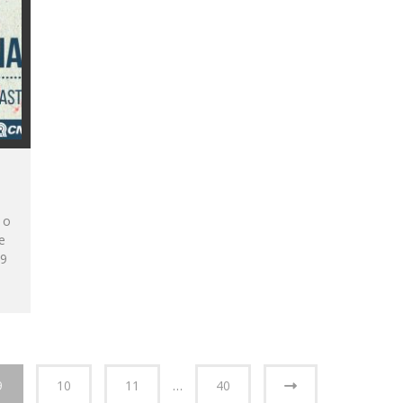
 o
e
19
9
10
11
…
40