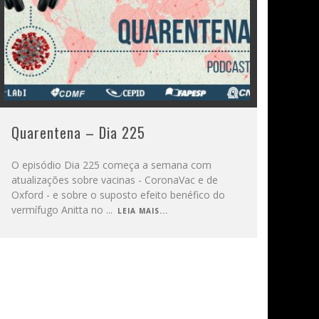
Quarentena – Dia 225
O episódio Dia 225 começa a semana com
atualizações sobre vacinas - CoronaVac e de
Oxford - e sobre o suposto efeito benéfico do
vermífugo Anitta no
...
LEIA MAIS...