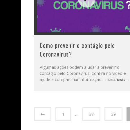
Como prevenir o contágio pelo
Coronavírus?
Algumas ações podem ajudar a prevenir o
contágio pelo Coronavírus. Confira no vídeo e
ajude a compartilhar informação.
...
LEIA MAIS...
1
…
38
39