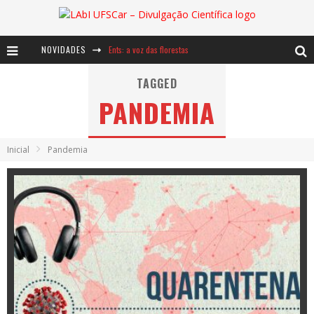
NOVIDADES
Ents: a voz das florestas
Notáveis: Bertha Lutz
TAGGED
PANDEMIA
Baú de Histórias - A jamais imaginada aventura com os moinhos de vento
Inicial
Pandemia