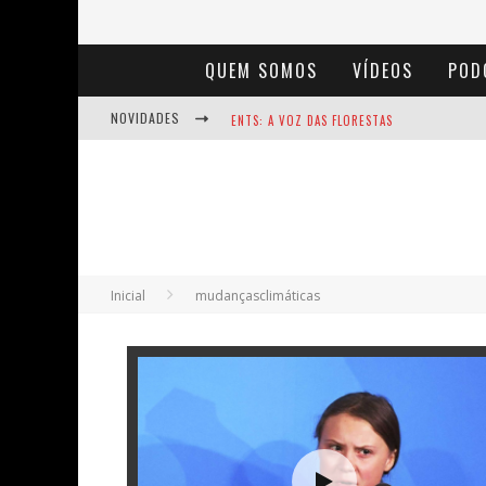
QUEM SOMOS
VÍDEOS
POD
NOVIDADES
ENTS: A VOZ DAS FLORESTAS
NOTÁVEIS: BERTHA LUTZ
BAÚ DE HISTÓRIAS - A JAMAIS IMAGINADA 
Inicial
mudançasclimáticas