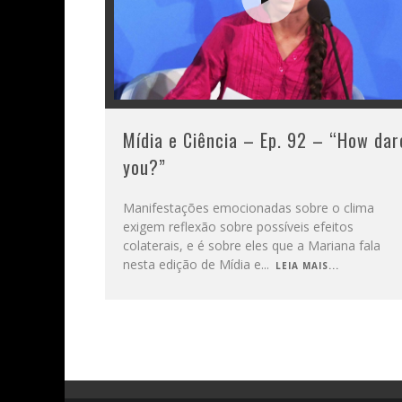
Mídia e Ciência – Ep. 92 – “How dar
you?”
Manifestações emocionadas sobre o clima
exigem reflexão sobre possíveis efeitos
colaterais, e é sobre eles que a Mariana fala
nesta edição de Mídia e
...
LEIA MAIS...