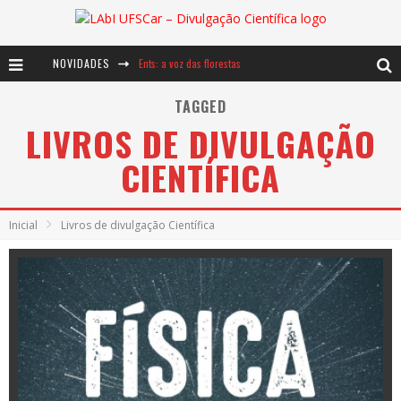
NOVIDADES
Ents: a voz das florestas
Notáveis: Bertha Lutz
TAGGED
LIVROS DE DIVULGAÇÃO
Baú de Histórias - A jamais imaginada aventura com os moinhos de vento
CIENTÍFICA
Inicial
Livros de divulgação Científica