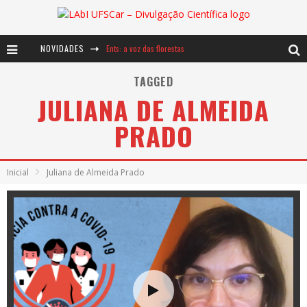
NOVIDADES
Ents: a voz das florestas
Notáveis: Bertha Lutz
TAGGED
JULIANA DE ALMEIDA
Baú de Histórias - A jamais imaginada aventura com os moinhos de vento
PRADO
Inicial
Juliana de Almeida Prado