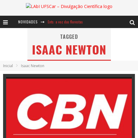
NOVIDADES
Ents: a voz das florestas
Notáveis: Bertha Lutz
TAGGED
ISAAC NEWTON
Baú de Histórias - A jamais imaginada aventura com os moinhos de vento
Inicial
Isaac Newton