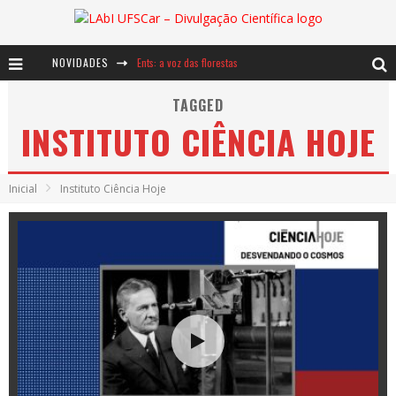
Ents: a voz das florestas
NOVIDADES
Notáveis: Bertha Lutz
TAGGED
INSTITUTO CIÊNCIA HOJE
Baú de Histórias - A jamais imaginada aventura com os moinhos de vento
Inicial
Instituto Ciência Hoje