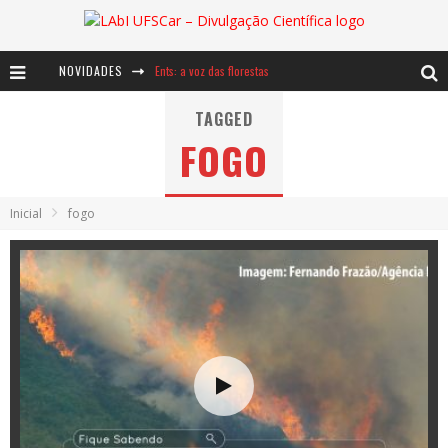
NOVIDADES
Ents: a voz das florestas
Notáveis: Bertha Lutz
TAGGED
FOGO
Baú de Histórias - A jamais imaginada aventura com os moinhos de vento
Inicial
fogo