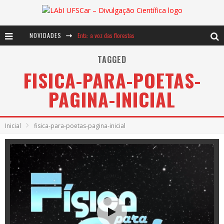
NOVIDADES
Ents: a voz das florestas
Notáveis: Bertha Lutz
TAGGED
FISICA-PARA-POETAS-
Baú de Histórias - A jamais imaginada aventura com os moinhos de vento
PAGINA-INICIAL
Inicial
fisica-para-poetas-pagina-inicial