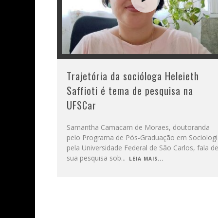
Trajetória da socióloga Heleieth
Saffioti é tema de pesquisa na
UFSCar
Samantha Camacam de Moraes, doutoranda
pelo Programa de Pós-Graduação em Sociologi
pela Universidade Federal de São Carlos, fala d
sua pesquisa sob
...
LEIA MAIS...