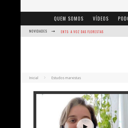
QUEM SOMOS
VÍDEOS
POD
NOVIDADES
ENTS: A VOZ DAS FLORESTAS
NOTÁVEIS: BERTHA LUTZ
BAÚ DE HISTÓRIAS - A JAMAIS IMAGINADA 
Inicial
Estudos marxistas