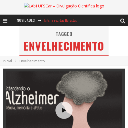
NOVIDADES
Ents: a voz das florestas
Notáveis: Bertha Lutz
TAGGED
ENVELHECIMENTO
Baú de Histórias - A jamais imaginada aventura com os moinhos de vento
Inicial
Envelhecimento