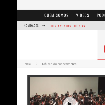
QUEM SOMOS
VÍDEOS
POD
NOVIDADES
ENTS: A VOZ DAS FLORESTAS
NOTÁVEIS: BERTHA LUTZ
BAÚ DE HISTÓRIAS - A JAMAIS IMAGINADA 
Inicial
Difusão do conhecimento