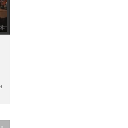
o
d
10