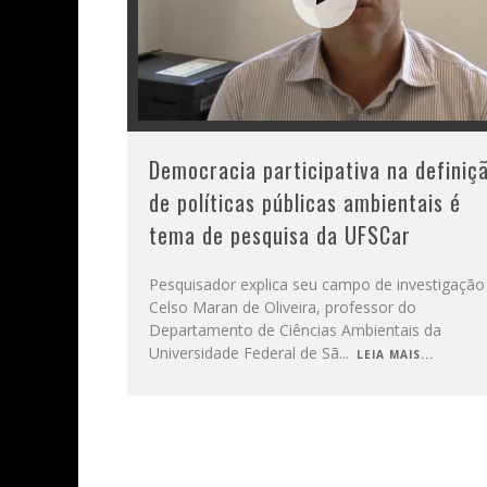
Democracia participativa na definiç
de políticas públicas ambientais é
tema de pesquisa da UFSCar
Pesquisador explica seu campo de investigação
Celso Maran de Oliveira, professor do
Departamento de Ciências Ambientais da
Universidade Federal de Sã
...
LEIA MAIS...