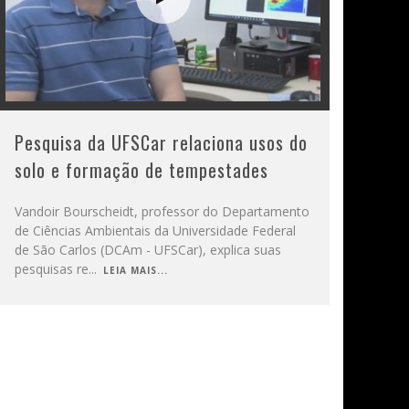
Pesquisa da UFSCar relaciona usos do
solo e formação de tempestades
Vandoir Bourscheidt, professor do Departamento
de Ciências Ambientais da Universidade Federal
de São Carlos (DCAm - UFSCar), explica suas
pesquisas re
...
LEIA MAIS...