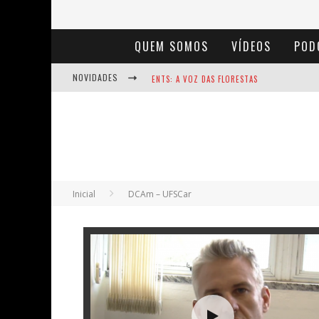
QUEM SOMOS
VÍDEOS
POD
NOVIDADES
ENTS: A VOZ DAS FLORESTAS
NOTÁVEIS: BERTHA LUTZ
BAÚ DE HISTÓRIAS - A JAMAIS IMAGINADA 
Inicial
DCAm – UFSCar