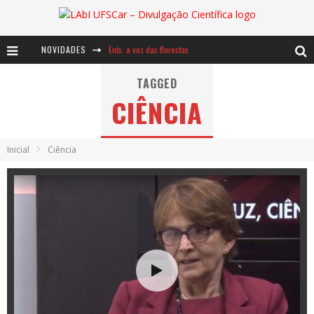
NOVIDADES
Ents: a voz das florestas
Notáveis: Bertha Lutz
TAGGED
CIÊNCIA
Baú de Histórias - A jamais imaginada aventura com os moinhos de vento
Inicial
Ciência