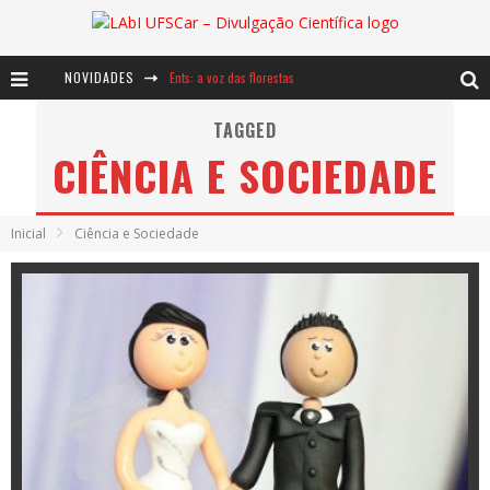
NOVIDADES
Ents: a voz das florestas
Notáveis: Bertha Lutz
TAGGED
CIÊNCIA E SOCIEDADE
Baú de Histórias - A jamais imaginada aventura com os moinhos de vento
Inicial
Ciência e Sociedade