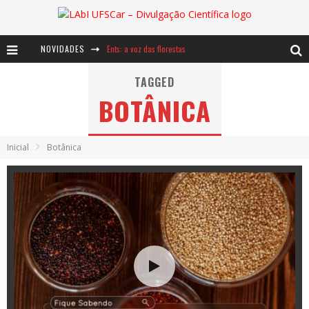
NOVIDADES
Ents: a voz das florestas
Notáveis: Bertha Lutz
TAGGED
BOTÂNICA
Baú de Histórias - A jamais imaginada aventura com os moinhos de vento
Inicial
Botânica