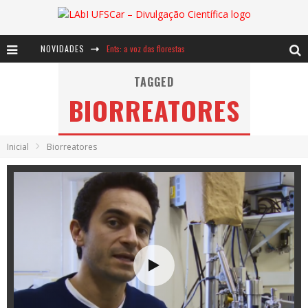
NOVIDADES
Ents: a voz das florestas
Notáveis: Bertha Lutz
TAGGED
BIORREATORES
Baú de Histórias - A jamais imaginada aventura com os moinhos de vento
Inicial
Biorreatores