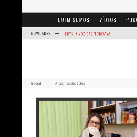
QUEM SOMOS
VÍDEOS
POD
NOVIDADES
ENTS: A VOZ DAS FLORESTAS
NOTÁVEIS: BERTHA LUTZ
BAÚ DE HISTÓRIAS - A JAMAIS IMAGINADA 
Inicial
Altas habilidades