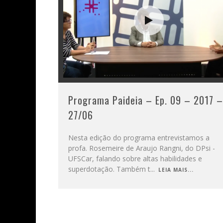
Programa Paideia – Ep. 09 – 2017 –
27/06
Nesta edição do programa entrevistamos a
profa. Rosemeire de Araujo Rangni, do DPsi -
UFSCar, falando sobre altas habilidades e
superdotação. Também t
...
LEIA MAIS...