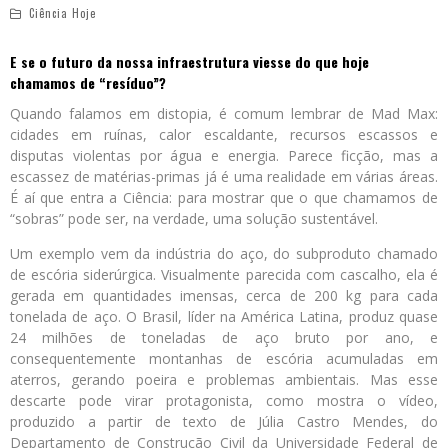
Ciência Hoje
E se o futuro da nossa infraestrutura viesse do que hoje
chamamos de “resíduo”?
Quando falamos em distopia, é comum lembrar de Mad Max:
cidades em ruínas, calor escaldante, recursos escassos e
disputas violentas por água e energia. Parece ficção, mas a
escassez de matérias-primas já é uma realidade em várias áreas.
É aí que entra a Ciência: para mostrar que o que chamamos de
“sobras” pode ser, na verdade, uma solução sustentável.
Um exemplo vem da indústria do aço, do subproduto chamado
de escória siderúrgica. Visualmente parecida com cascalho, ela é
gerada em quantidades imensas, cerca de 200 kg para cada
tonelada de aço. O Brasil, líder na América Latina, produz quase
24 milhões de toneladas de aço bruto por ano, e
consequentemente montanhas de escória acumuladas em
aterros, gerando poeira e problemas ambientais. Mas esse
descarte pode virar protagonista, como mostra o vídeo,
produzido a partir de texto de Júlia Castro Mendes, do
Departamento de Construção Civil da Universidade Federal de