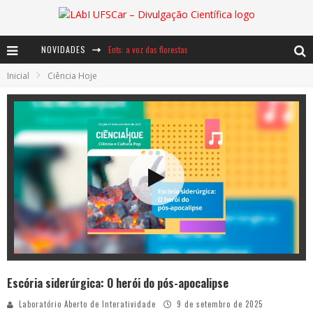
NOVIDADES
Ents: a voz das florestas
Inicial
Ciência Hoje
Notáveis: Bertha Lutz
Baú de Histórias - A jamais imaginada aventura com os moinhos de vento
Escória siderúrgica: O herói do pós-apocalipse
Laboratório Aberto de Interatividade
9 de setembro de 2025