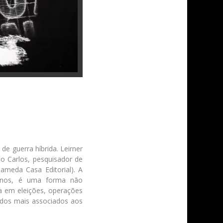
de guerra híbrida. Leirner
o Carlos, pesquisador de
lameda Casa Editorial). A
icanos, é uma forma não
ia em eleições, operações
zados mais associados aos