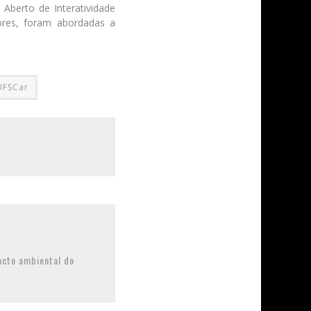
Aberto de Interatividade
ores, foram abordadas a
UFSCar
cto ambiental do