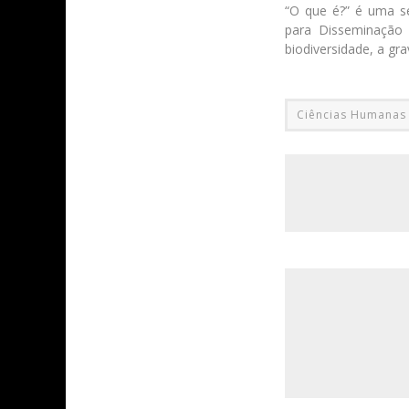
“O que é?” é uma sé
para Disseminação 
biodiversidade, a gr
Ciências Humanas