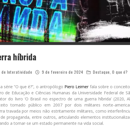
erra híbrida
 de Interatividade
9 de fevereiro de 2024
Destaque
,
O que é?
a série “O que é?”, o antropólogo
Piero Leirner
fala sobre o conceito 
ro de Educação e Ciências Humanas da Universidade Federal de Sã
tor do livro ‘O Brasil no espectro de uma guerra híbrida’ (2020, A
nceito tornado público em 2007 por dois militares norte-amer
rra travada por meios não estritamente militares, como interferênc
s de propaganda, entre outros, articulando elementos institucionali
ando a tornar-se um estado permanente na vida social.