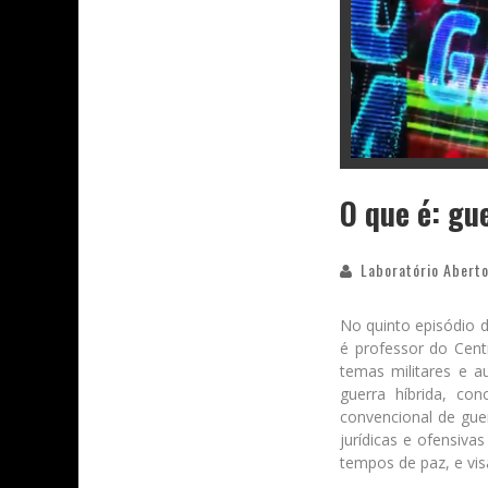
O que é: gu
Laboratório Aberto
No quinto episódio d
é professor do Cent
temas militares e au
guerra híbrida, co
convencional de gue
jurídicas e ofensiva
tempos de paz, e vis