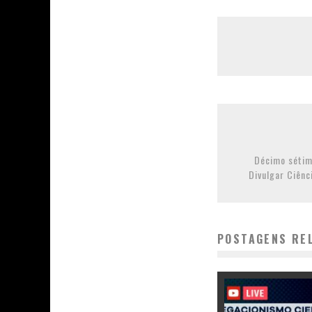
Décimo sétim
Divulgar Ciênci
POSTAGENS RE