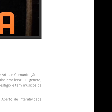
e Artes e Comunicação da
r brasileira”. O gênero,
prestígio e tem músicos de
Aberto de Interatividade