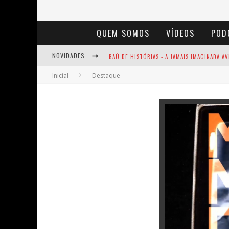
QUEM SOMOS
VÍDEOS
POD
NOVIDADES
BAÚ DE HISTÓRIAS - A JAMAIS IMAGINADA 
Inicial
Destaque
ENTS: A VOZ DAS FLORESTAS
NOTÁVEIS: BERTHA LUTZ