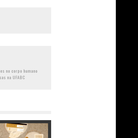
es no corpo humano
sas na UFABC