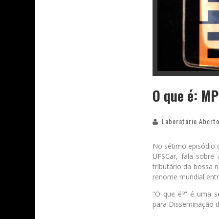
O que é: M
Laboratório Aberto
No sétimo episódio 
UFSCar, fala sobre
tributário da bossa n
renome mundial entr
“O que é?” é uma sé
para Disseminação d