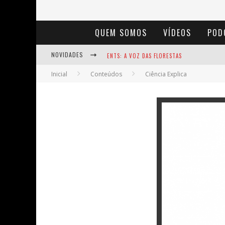
QUEM SOMOS
VÍDEOS
POD
NOVIDADES
ENTS: A VOZ DAS FLORESTAS
Inicial
Conteúdos
Ciência Explica
NOTÁVEIS: BERTHA LUTZ
BAÚ DE HISTÓRIAS - A JAMAIS IMAGINADA 