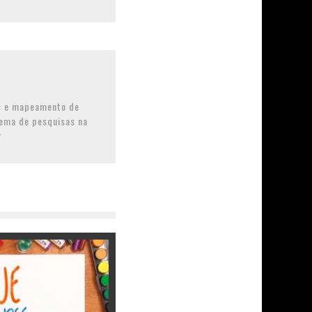
s e mapeamento de
tema de pesquisas na
r