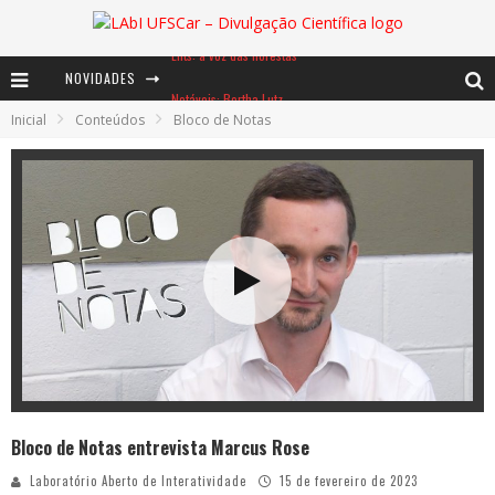
NOVIDADES
Notáveis: Bertha Lutz
Inicial
Conteúdos
Bloco de Notas
Baú de Histórias - A jamais imaginada aventura com os moinhos de vento
Ents: a voz das florestas
Bloco de Notas entrevista Marcus Rose
Laboratório Aberto de Interatividade
15 de fevereiro de 2023