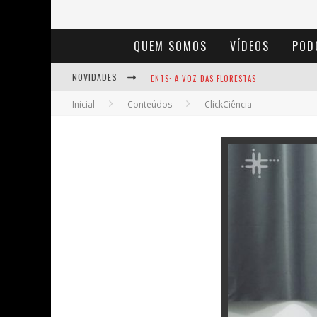
QUEM SOMOS
VÍDEOS
POD
NOVIDADES
ENTS: A VOZ DAS FLORESTAS
Inicial
Conteúdos
ClickCiência
NOTÁVEIS: BERTHA LUTZ
BAÚ DE HISTÓRIAS - A JAMAIS IMAGINADA 