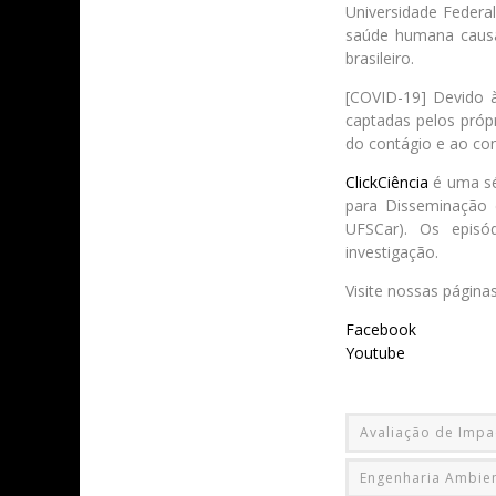
Universidade Federa
saúde humana causad
brasileiro.
[COVID-19] Devido à
captadas pelos próp
do contágio e ao co
ClickCiência
é uma sér
para Disseminação 
UFSCar). Os episó
investigação.
Visite nossas página
Facebook
Youtube
Avaliação de Impa
Engenharia Ambien