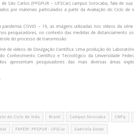
l de São Carlos (PPGPUR – UFSCar) campus Sorocaba, fala de sua
os por materiais particulados a partir da Avaliação do Ciclo de V
 pandemia COVID – 19, as imagens utilizadas nos vídeos da série 
rios pesquisadores, no contexto das medidas de distanciamento soc
ntrole do processo de transmissão.
ie de vídeos de Divulgação Científica. Uma produção do Laboratório
do Conhecimento Científico e Tecnológico da Universidade Feder
dios apresentam pesquisadores das mais diversas áreas exp
s
cto do Ciclo de Vida
Brasil
Campus Sorocaba
CNPq
tal
FAPESP. PPGPUR - UFSCar
Gabriela Giusti