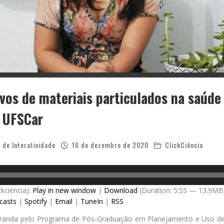
ivos de materiais particulados na saúde
 UFSCar
 de Interatividade
16 de dezembro de 2020
ClickCiência
ckciencia):
Play in new window
|
Download
(Duration: 5:55 — 13.9MB
casts
|
Spotify
|
Email
|
TuneIn
|
RSS
tranda pelo Programa de Pós-Graduação em Planejamento e Uso de