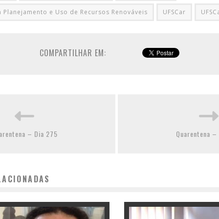
 Planejamento e Uso de Recursos Renováveis
UFSCar
UFSC
COMPARTILHAR EM:
arentena – Dia 275
Quarentena – 
LACIONADAS