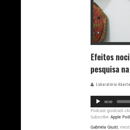
Efeitos noc
pesquisa na
Laboratório Aberto
Audio
00:00
Player
Podcast (podcast-cli
Subscribe:
Apple Pod
Gabriela Giusti
, mes