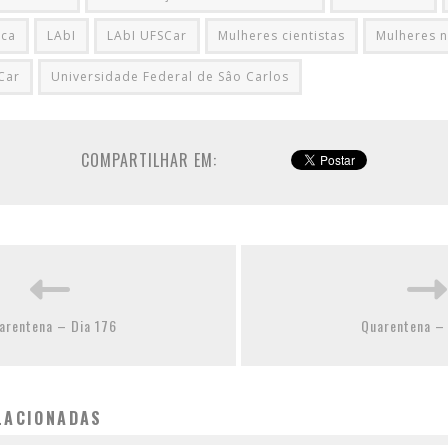
ica
LAbI
LAbI UFSCar
Mulheres cientistas
Mulheres n
Car
Universidade Federal de Sâo Carlos
COMPARTILHAR EM:
arentena – Dia 176
Quarentena – 
LACIONADAS