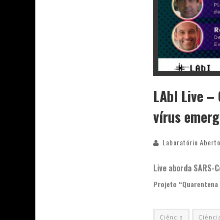
LAbI Live –
vírus emer
Laboratório Aberto
Live aborda SARS-C
Projeto “Quarentena 
Ciência
Ciênci