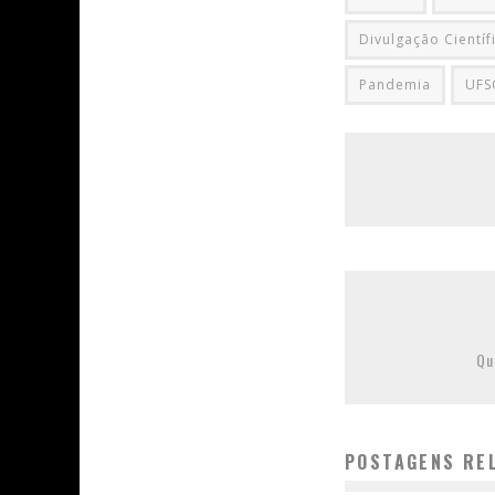
Divulgação Científ
Pandemia
UFS
Qu
POSTAGENS RE