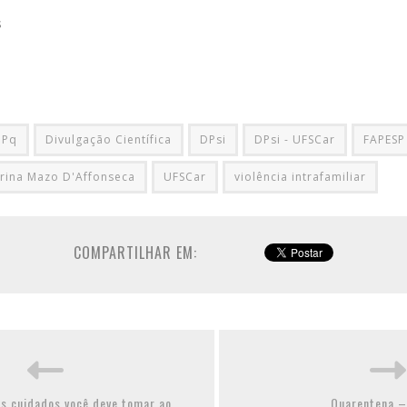
s
NPq
Divulgação Científica
DPsi
DPsi - UFSCar
FAPESP
rina Mazo D'Affonseca
UFSCar
violência intrafamiliar
COMPARTILHAR EM:
s cuidados você deve tomar ao
Quarentena –