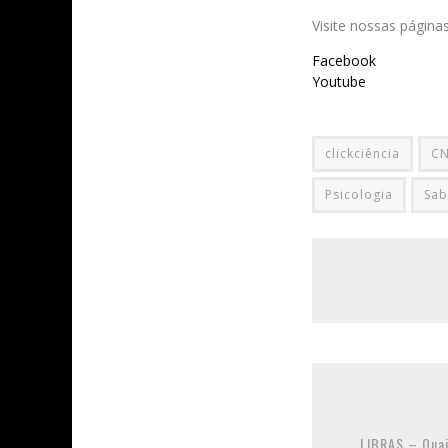
Visite nossas página
Facebook
Youtube
clickciência
C
Psicologia
Sab
LIBRAS – Quai