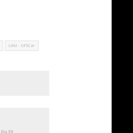
LAbI - UFSCar
 Dia 59