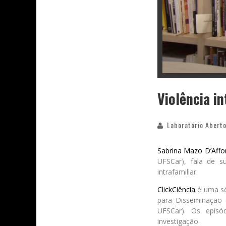
Violência i
Laboratório Aberto
Sabrina Mazo D’Affo
UFSCar), fala de s
intrafamiliar.
ClickCiência
é uma sér
para Disseminação 
UFSCar). Os episó
investigação.