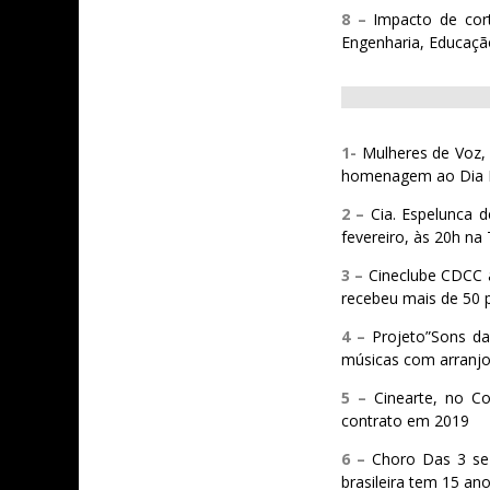
8 –
Impacto de cor
Engenharia, Educaçã
1-
Mulheres de Voz,
homenagem ao Dia I
2 –
Cia. Espelunca 
fevereiro, às 20h na 
3 –
Cineclube CDCC 
recebeu mais de 50
4 –
Projeto”Sons da
músicas com arranjos
5 –
Cinearte, no C
contrato em 2019
6 –
Choro Das 3 se 
brasileira tem 15 an