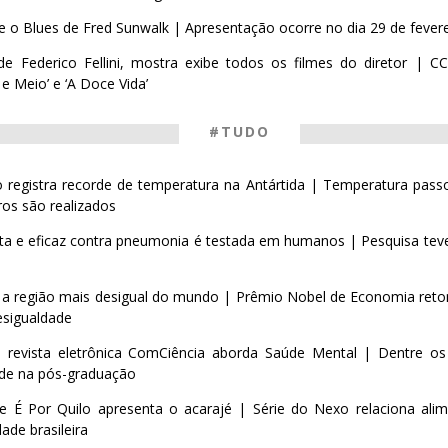
e o Blues de Fred Sunwalk | Apresentação ocorre no dia 29 de fevere
de Federico Fellini, mostra exibe todos os filmes do diretor | 
e Meio’ e ‘A Doce Vida’
#TUDO
iro registra recorde de temperatura na Antártida | Temperatura pass
ros são realizados
ta e eficaz contra pneumonia é testada em humanos | Pesquisa teve 
é a região mais desigual do mundo | Prêmio Nobel de Economia reto
esigualdade
 revista eletrônica ComCiência aborda Saúde Mental | Dentre o
de na pós-graduação
ie É Por Quilo apresenta o acarajé | Série do Nexo relaciona ali
ade brasileira