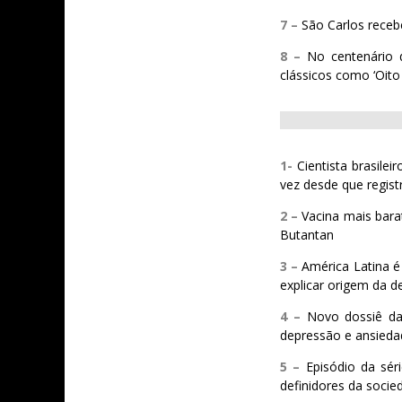
7 –
São Carlos receb
8 –
No centenário 
clássicos como ‘Oito 
1-
Cientista brasile
vez desde que regist
2 –
Vacina mais bara
Butantan
3 –
América Latina 
explicar origem da d
4 –
Novo dossiê da
depressão e ansieda
5 –
Episódio da sér
definidores da socied