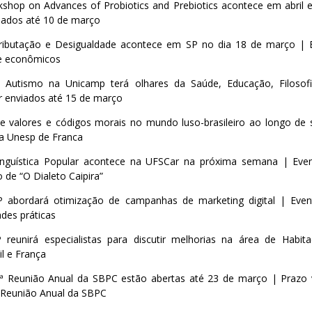
rkshop on Advances of Probiotics and Prebiotics acontece em abril
ados até 10 de março
ributação e Desigualdade acontece em SP no dia 18 de março | E
s e econômicos
 Autismo na Unicamp terá olhares da Saúde, Educação, Filosofia
 enviados até 15 de março
de valores e códigos morais no mundo luso-brasileiro ao longo de 
a Unesp de Franca
inguística Popular acontece na UFSCar na próxima semana | E
 de “O Dialeto Caipira”
P abordará otimização de campanhas de marketing digital | Even
ades práticas
reunirá especialistas para discutir melhorias na área de Habit
il e França
2ª Reunião Anual da SBPC estão abertas até 23 de março | Prazo
 Reunião Anual da SBPC