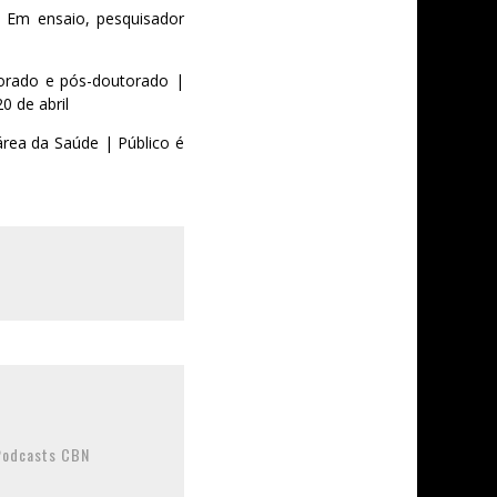
| Em ensaio, pesquisador
orado e pós-doutorado |
0 de abril
área da Saúde | Público é
 Podcasts CBN