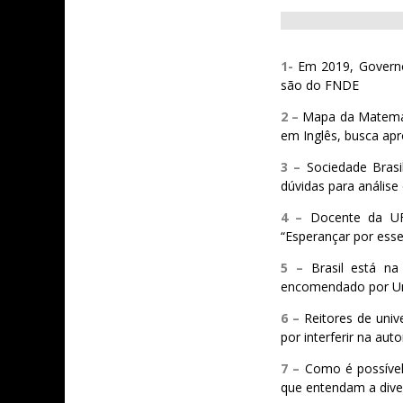
1-
Em 2019, Governo
são do FNDE
2 –
Mapa da Matemáti
em Inglês, busca ap
3 –
Sociedade Brasi
dúvidas para análise 
4 –
Docente da UF
“Esperançar por esse
5 –
Brasil está na
encomendado por Un
6 –
Reitores de uni
por interferir na aut
7 –
Como é possível
que entendam a dive