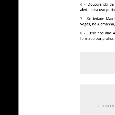
6 –
Doutorando da U
alerta para uso polí
7 –
Sociedade Max 
Vagas, na Alemanha,
8 –
Curso nos dias 4
formado por profiss
O Tempo e 