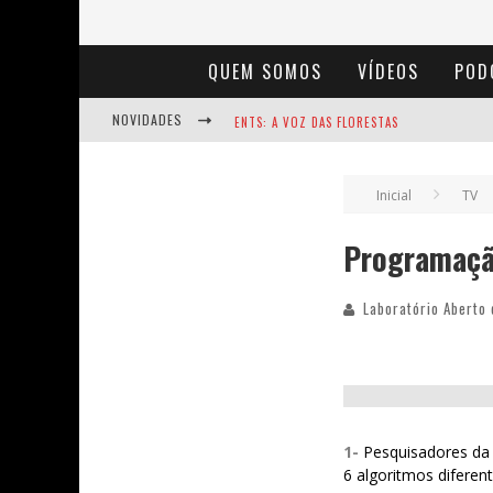
QUEM SOMOS
VÍDEOS
POD
ENTS: A VOZ DAS FLORESTAS
NOVIDADES
NOTÁVEIS: BERTHA LUTZ
BAÚ DE HISTÓRIAS - A JAMAIS IMAGINADA 
Inicial
TV
Programação
Laboratório Aberto 
1-
Pesquisadores da
6 algoritmos diferen