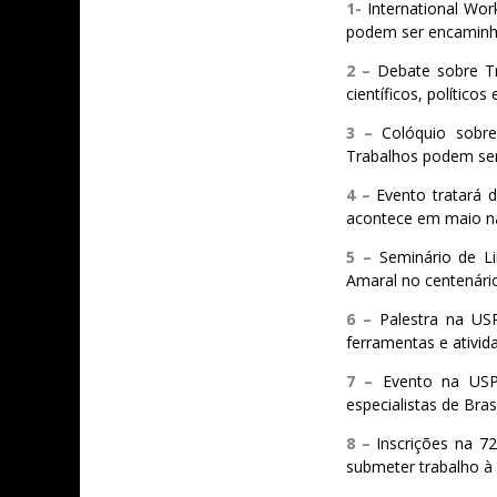
1-
International Wo
podem ser encaminh
2 –
Debate sobre T
científicos, político
3 –
Colóquio sobre
Trabalhos podem ser
4 –
Evento tratará 
acontece em maio n
5 –
Seminário de L
Amaral no centenário
6 –
Palestra na US
ferramentas e ativid
7 –
Evento na USP 
especialistas de Bras
8 –
Inscrições na 7
submeter trabalho à