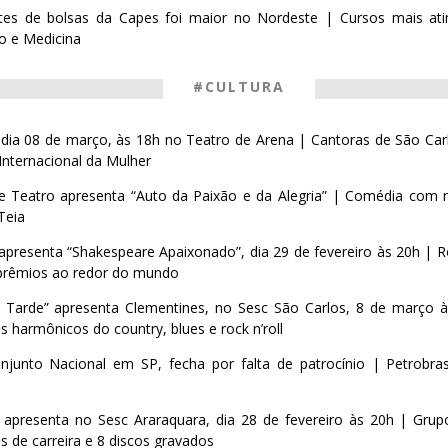
tes de bolsas da Capes foi maior no Nordeste | Cursos mais ati
o e Medicina
#CULTURA
 dia 08 de março, às 18h no Teatro de Arena | Cantoras de São C
nternacional da Mulher
de Teatro apresenta “Auto da Paixão e da Alegria” | Comédia com m
Teia
apresenta “Shakespeare Apaixonado”, dia 29 de fevereiro às 20h |
 prêmios ao redor do mundo
 Tarde” apresenta Clementines, no Sesc São Carlos, 8 de março à
 harmônicos do country, blues e rock n’roll
onjunto Nacional em SP, fecha por falta de patrocínio | Petrobr
apresenta no Sesc Araraquara, dia 28 de fevereiro às 20h | Grup
os de carreira e 8 discos gravados