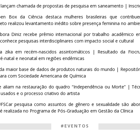
 lançam chamada de propostas de pesquisa em saneamento | Inscriç
pen Box da Ciência destaca mulheres brasileiras que contri
eto realizou levantamento inédito sobre presença feminina no ambi
bora Diniz recebe prêmio internacional por trabalho acadêmico 
onhece pesquisas interdisciplinares com impacto social e cultural
ica zika em recém-nascidos assintomáticos | Resultado da Fiocr
-natal e neonatal em regiões endêmicas
da maior base de dados de produtos naturais do mundo | Repositóri
uara com Sociedade Americana de Química
se aliam na restauração do quadro “Independência ou Morte” | Técn
usados e o processo criativo do artista
FSCar pesquisa como assuntos de gênero e sexualidade são ab
 é realizada no Programa de Pós-Graduação em Gestão da Clínica
#EVENTOS