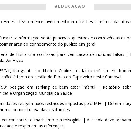
#EDUCAÇÃO
 Federal fez o menor investimento em creches e pré-escolas dos
ca traz informação sobre principais questões e controvérsias da pe
roximar área do conhecimento do público em geral
leira de Física cria comissão para verificação de notícias falsas 
da VeriFísica
SCar, integrante do Núcleo Cupinzeiro, lança música em home
 chão” é tema do desfile do Bloco do Cupinzeiro neste Carnaval
 90ª posição em ranking de bem estar infantil | Relatório sobr
icef e Organização Mundial da Saúde
versidades reagem após restrições impostas pelo MEC | Determinaç
onomia administrativa das instituições
 educar contra o machismo e a misoginia | A escola deve prepara
rsidade e respeitem as diferenças