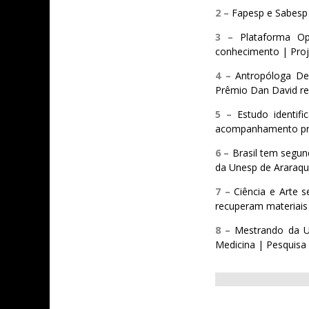
2 –
Fapesp e Sabesp
3 –
Plataforma O
conhecimento | Proj
4 –
Antropóloga De
Prêmio Dan David rec
5 –
Estudo identif
acompanhamento pré
6 –
Brasil tem segun
da Unesp de Araraq
7 –
Ciência e Arte 
recuperam materiais 
8 –
Mestrando da U
Medicina | Pesquisa