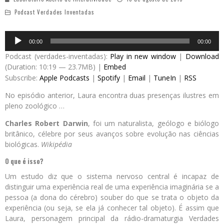
Podcast Verdades Inventadas
Audio
00:00
00:00
Player
Podcast (verdades-inventadas):
Play in new window
|
Download
(Duration: 10:19 — 23.7MB) |
Embed
Subscribe:
Apple Podcasts
|
Spotify
|
Email
|
TuneIn
|
RSS
No episódio anterior, Laura encontra duas presenças ilustres em
pleno zoológico …
Charles Robert Darwin
, foi um naturalista, geólogo e biólogo
britânico, célebre por seus avanços sobre evolução nas ciências
biológicas.
Wikipédia
O que é isso?
Um estudo diz que o sistema nervoso central é incapaz de
distinguir uma experiência real de uma experiência imaginária se a
pessoa (a dona do cérebro) souber do que se trata o objeto da
experiência (ou seja, se ela já conhecer tal objeto). É assim que
Laura, personagem principal da rádio-dramaturgia Verdades