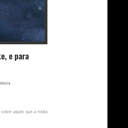
e, e para
iência
r sobre aquilo que a mídia