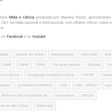
oluna
Mídia e Ciência
produzida por Mariana Pezzo, apresentando
 C&T na mídia nacional e internacional, com olhares críticos sobre
ia.
s no
Facebook
e no
Youtube
 Mídia
Análise de mídia
Antropologia
Asteróide
Ast
CDMF
CEPID
CNPq
De onde viemos
Difusão
Di
ica no Brasil
Divulgação Científica UFSCar
FAPESP
Forma
alismo
Jornalismo Científico
LAbI
LAbI - UFSCar
Luz
Mídia e Ciência Episódio 68
Oumuamua
UFSCar
ral de Sâo Carlos
Videocast