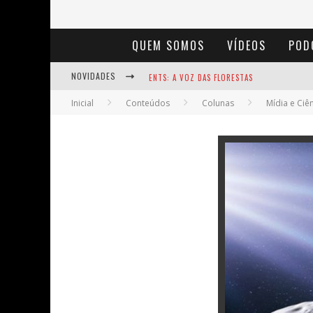
QUEM SOMOS
VÍDEOS
POD
ENTS: A VOZ DAS FLORESTAS
NOVIDADES
NOTÁVEIS: BERTHA LUTZ
Inicial
Conteúdos
Colunas
Mídia e Ciê
BAÚ DE HISTÓRIAS - A JAMAIS IMAGINADA 