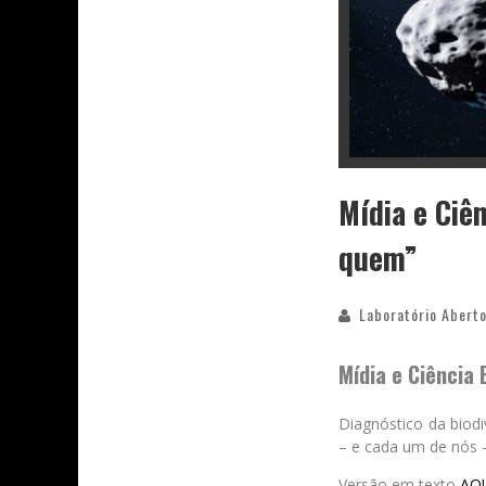
Mídia e Ciê
quem”
Laboratório Aberto
Mídia e Ciência
Diagnóstico da biodi
– e cada um de nós –
Versão em texto
AQ