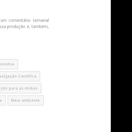
 um comentário semanal
 essa produção e, também,
ronomia
vulgação Científica
ção para as mídias
ia
Meio ambiente