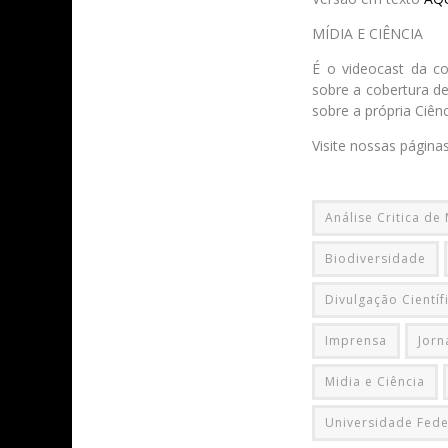
MÍDIA E CIÊNCIA
É o videocast da c
sobre a cobertura de
sobre a própria Ciênc
Visite nossas página
Análise Critica de
Biodiversidade
Divulgação Científ
Imprensa
Jorn
Midia e Ciência
Universidade Fede