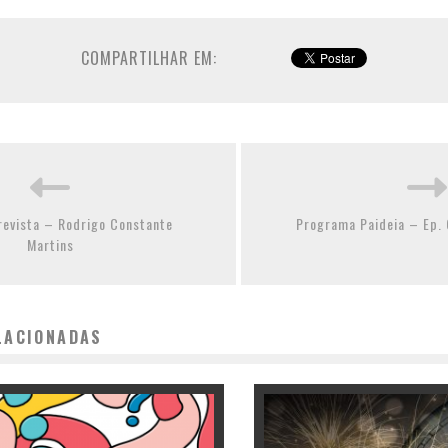
COMPARTILHAR EM:
revista – Rodrigo Constante
Programa Paideia – Ep. 
Martins
LACIONADAS