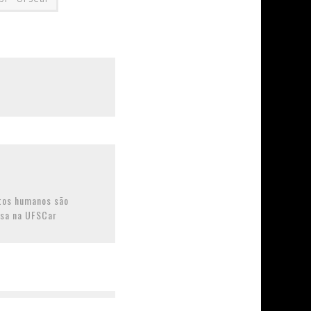
itos humanos são
isa na UFSCar