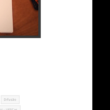
Difusão
bI - UFSCar