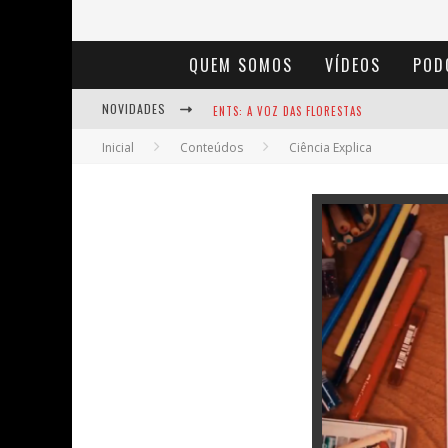
QUEM SOMOS
VÍDEOS
POD
ENTS: A VOZ DAS FLORESTAS
NOVIDADES
NOTÁVEIS: BERTHA LUTZ
Inicial
Conteúdos
Ciência Explica
BAÚ DE HISTÓRIAS - A JAMAIS IMAGINADA 