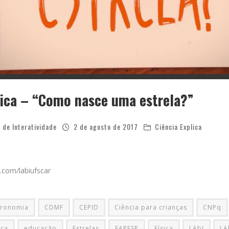
lica – “Como nasce uma estrela?”
 de Interatividade
2 de agosto de 2017
Ciência Explica
.com/labiufscar
tronomia
CDMF
CEPID
Ciência para crianças
CNPq
ica
educação
Estrelas
FAPESP
Física
LAbI
LA