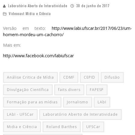
Laboratório Aberto de Interatividade
30 de junho de 2017
Videocast Mídia e Ciência
Versão em texto:
http://www.labi.ufscar.br/2017/06/23/um-
homem-mordeu-um-cachorro/
Mais em:
http://www.facebook.com/labiufscar
Análise Critica de Mídia
CDMF
CEPID
Difusão
Divulgação Científica
faits divers
FAPESP
Formação para as mídias
Jornalismo
LAbI
LAbI - UFSCar
Laboratório Aberto de Interatividade
Midia e Ciência
Roland Barthes
UFSCar