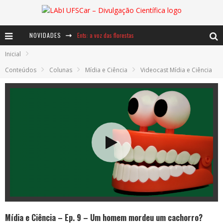
NOVIDADES
Ents: a voz das florestas
Inicial
Notáveis: Bertha Lutz
Conteúdos
Colunas
Mídia e Ciência
Videocast Mídia e Ciência
Baú de Histórias - A jamais imaginada aventura com os moinhos de vento
Mídia e Ciência – Ep. 9 – Um homem mordeu um cachorro?