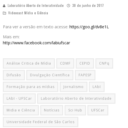
Laboratório Aberto de Interatividade
30 de junho de 2017
Videocast Mídia e Ciência
Para ver a versão em texto acesse:
https://goo.gl/dv8e1L
Mais em:
http://www.facebook.com/labiufscar
Análise Critica de Mídia
CDMF
CEPID
CNPq
Difusão
Divulgação Científica
FAPESP
Formação para as mídias
Jornalismo
LAbI
LAbI - UFSCar
Laboratório Aberto de Interatividade
Midia e Ciência
Notícias
Sci Hub
UFSCar
Universidade Federal de Sâo Carlos