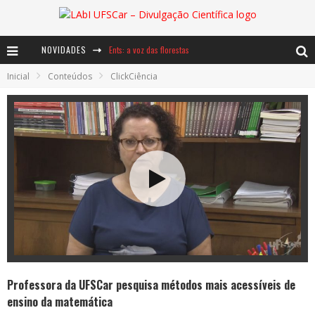
NOVIDADES
Ents: a voz das florestas
Inicial
Conteúdos
ClickCiência
Notáveis: Bertha Lutz
Baú de Histórias - A jamais imaginada aventura com os moinhos de vento
Professora da UFSCar pesquisa métodos mais acessíveis de
ensino da matemática