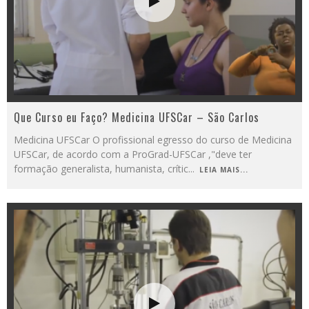
Que Curso eu Faço? Medicina UFSCar – São Carlos
Medicina UFSCar O profissional egresso do curso de Medicina
UFSCar, de acordo com a ProGrad-UFSCar ,"deve ter
formação generalista, humanista, crític
...
LEIA MAIS...