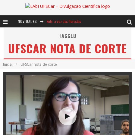
NOVIDADES
Ents: a voz das florestas
Notáveis: Bertha Lutz
TAGGED
UFSCAR NOTA DE CORTE
Baú de Histórias - A jamais imaginada aventura com os moinhos de vento
Inicial
UFSCar nota de corte