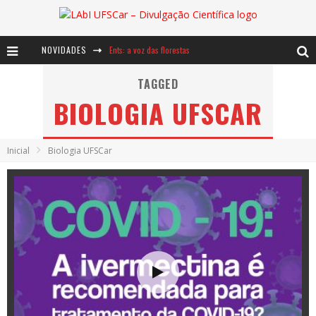
NOVIDADES
Ents: a voz das florestas
Notáveis: Bertha Lutz
TAGGED
BIOLOGIA UFSCAR
Baú de Histórias - A jamais imaginada aventura com os moinhos de vento
Inicial
Biologia UFSCar