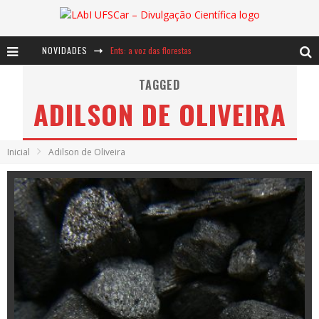
NOVIDADES
Ents: a voz das florestas
Notáveis: Bertha Lutz
TAGGED
ADILSON DE OLIVEIRA
Baú de Histórias - A jamais imaginada aventura com os moinhos de vento
Inicial
Adilson de Oliveira