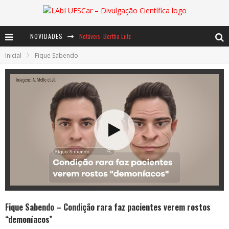
NOVIDADES
Notáveis: Bertha Lutz
Inicial
Fique Sabendo
Baú de Histórias - A jamais imaginada aventura com os moinhos de vento
Ents: a voz das florestas
Fique Sabendo – Condição rara faz pacientes verem rostos
“demoníacos”