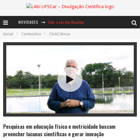
NOVIDADES
Ents: a voz das florestas
Inicial
Conteúdos
ClickCiência
Notáveis: Bertha Lutz
Baú de Histórias - A jamais imaginada aventura com os moinhos de vento
Pesquisas em educação física e motricidade buscam
preencher lacunas científicas e gerar inovação