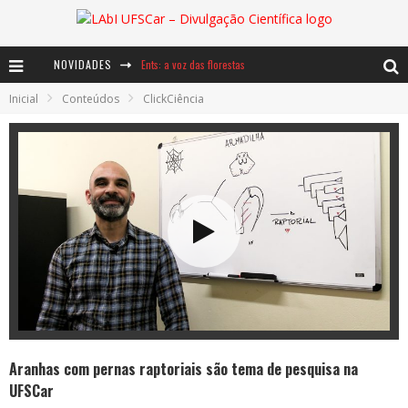
NOVIDADES
Ents: a voz das florestas
Inicial
Conteúdos
ClickCiência
Notáveis: Bertha Lutz
Baú de Histórias - A jamais imaginada aventura com os moinhos de vento
Aranhas com pernas raptoriais são tema de pesquisa na
UFSCar