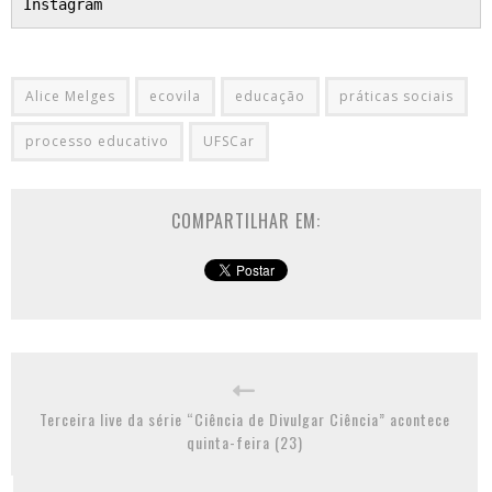
Instagram
Alice Melges
ecovila
educação
práticas sociais
processo educativo
UFSCar
COMPARTILHAR EM:
Terceira live da série “Ciência de Divulgar Ciência” acontece
quinta-feira (23)