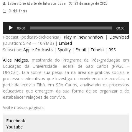
Laboratório Aberto de Interatividade
23 de março de 2023
ClickCiência
Audio
00:00
00:00
Player
Podcast (podcast-clickciencia):
Play in new window
|
Download
(Duration: 5:48 — 10.9MB) |
Embed
Subscribe:
Apple Podcasts
|
Spotify
|
Email
|
TuneIn
|
RSS
Alice Melges
, mestranda do Programa de Pós-graduação em
Educação da Universidade Federal de São Carlos (PPGE –
UFSCar), fala sobre sua pesquisa na área de práticas sociais e
processos educativos que investiga o movimento de ecovilas, a
partir da ecovila Tibá, em São Carlos, analisando os processos
educativos que emergem da sua forma de se organizar e de
estabelecer relações de convívio.
Visite nossas páginas
Facebook
Youtube