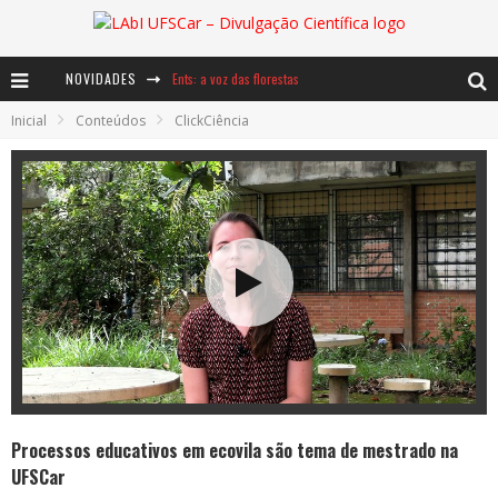
NOVIDADES
Ents: a voz das florestas
Inicial
Conteúdos
ClickCiência
Notáveis: Bertha Lutz
Baú de Histórias - A jamais imaginada aventura com os moinhos de vento
Processos educativos em ecovila são tema de mestrado na
UFSCar